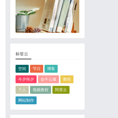
标签云
空间
节日
博客
今夕何夕
金牛云服
教程
个人
视频教程
阿里云
会
网站制作